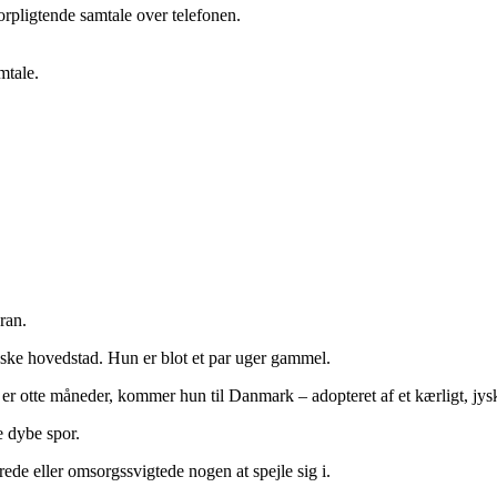
orpligtende samtale over telefonen.
mtale.
ran.
nske hovedstad. Hun er blot et par uger gammel.
er otte måneder, kommer hun til Danmark – adopteret af et kærligt, jys
e dybe spor.
rede eller omsorgssvigtede nogen at spejle sig i.