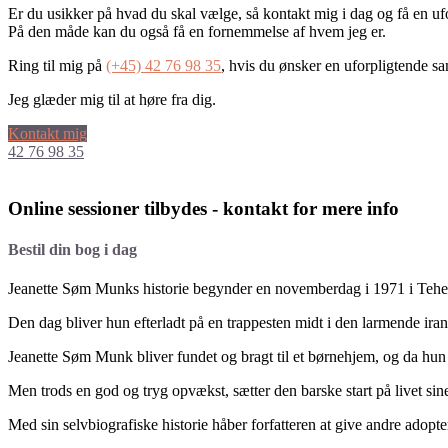
Er du usikker på hvad du skal vælge, så kontakt mig i dag og få en uf
På den måde kan du også få en fornemmelse af hvem jeg er.
Ring til mig på
(+45) 42 76 98 35
, hvis du ønsker en uforpligtende sa
Jeg glæder mig til at høre fra dig.
Kontakt mig
42 76 98 35
Online sessioner tilbydes - kontakt for mere info
Bestil din bog i dag
Jeanette Søm Munks historie begynder en novemberdag i 1971 i Tehe
Den dag bliver hun efterladt på en trappesten midt i den larmende ira
Jeanette Søm Munk bliver fundet og bragt til et børnehjem, og da hun 
Men trods en god og tryg opvækst, sætter den barske start på livet sin
Med sin selvbiografiske historie håber forfatteren at give andre adopte