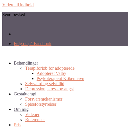
Videre til indhold
Send besked
Følg os på Facebook
Behandlinger
Terapiforløb for adopterede
Adopteret Valby
Psykoterapeut København
Selvværd og selvtillid
Depression, stress og angst
Gestaltterapi
Forsvarsmekanismer
Spiseforstyrrelser
Om mig
Videoer
Referencer
Pris