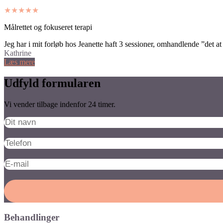
★★★★★
Målrettet og fokuseret terapi
Jeg har i mit forløb hos Jeanette haft 3 sessioner, omhandlende ”det at 
Kathrine
Læs mere
Udfyld formularen
Vi vender tilbage indenfor 24 timer.
Behandlinger