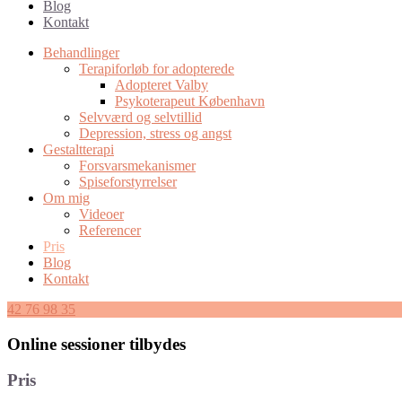
Blog
Kontakt
Behandlinger
Terapiforløb for adopterede
Adopteret Valby
Psykoterapeut København
Selvværd og selvtillid
Depression, stress og angst
Gestaltterapi
Forsvarsmekanismer
Spiseforstyrrelser
Om mig
Videoer
Referencer
Pris
Blog
Kontakt
42 76 98 35
Online sessioner tilbydes
Pris